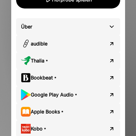
Über
audible
Thalia
*
Bookbeat
*
Google Play Audio
*
Apple Books
*
Kobo
*