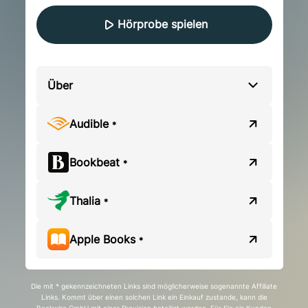
Hörprobe spielen
Über
Audible
*
Bookbeat
*
Thalia
*
Apple Books
*
Die mit * gekennzeichneten Links sind möglicherweise sogenannte Affiliate
Links. Kommt über einen solchen Link ein Einkauf zustande, kann die
Bookwire GmbH mit einer Provision beteiligt werden. Für Sie als Kunden