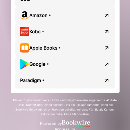
Amazon
*
Kobo
*
Apple Books
*
Google
*
Paradigm
*
Die mit * gekennzeichneten Links sind möglicherweise sogenannte Affiliate
Links. Kommt über einen solchen Link ein Einkauf zustande, kann die
Bookwire GmbH mit einer Provision beteiligt werden. Für Sie als Kunden
entstehen dabei keine Mehrkosten.
Powered by
Impressum