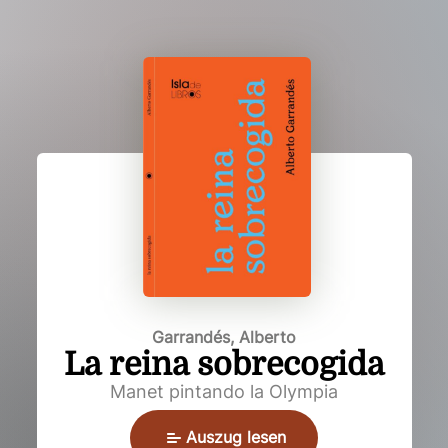
Garrandés, Alberto
La reina sobrecogida
Manet pintando la Olympia
Auszug lesen