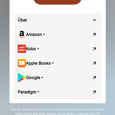
Über
Amazon
*
Kobo
*
Apple Books
*
Google
*
Paradigm
*
Die mit * gekennzeichneten Links sind möglicherweise sogenannte Affiliate
Links. Kommt über einen solchen Link ein Einkauf zustande, kann die