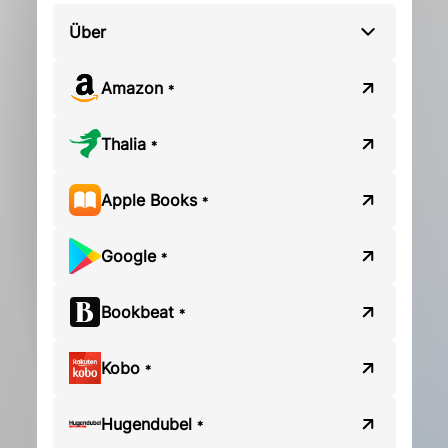
Über
Amazon
*
Thalia
*
Apple Books
*
Google
*
Bookbeat
*
Kobo
*
Hugendubel
*