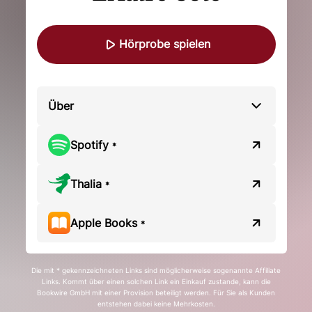
Hörprobe spielen
Über
Spotify
*
Thalia
*
Apple Books
*
Die mit * gekennzeichneten Links sind möglicherweise sogenannte Affiliate
Links. Kommt über einen solchen Link ein Einkauf zustande, kann die
Bookwire GmbH mit einer Provision beteiligt werden. Für Sie als Kunden
entstehen dabei keine Mehrkosten.