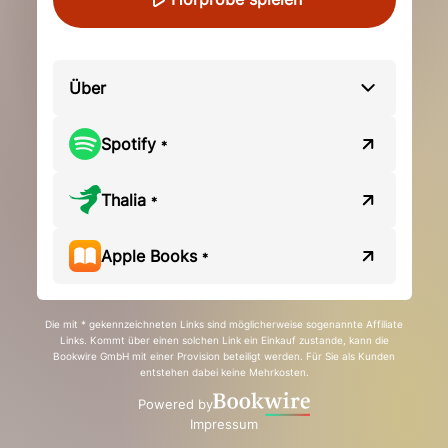
Über
Spotify
*
Thalia
*
Apple Books
*
Die mit * gekennzeichneten Links sind möglicherweise sogenannte Affiliate
Links. Kommt über einen solchen Link ein Einkauf zustande, kann die
Bookwire GmbH mit einer Provision beteiligt werden. Für Sie als Kunden
entstehen dabei keine Mehrkosten.
Powered by
Impressum