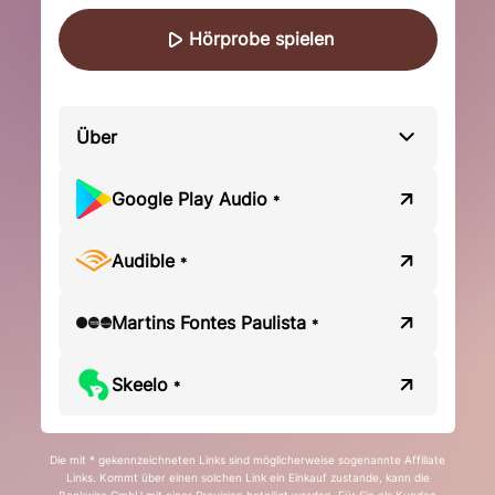
Hörprobe spielen
Über
Google Play Audio
*
Audible
*
Martins Fontes Paulista
*
Skeelo
*
Die mit * gekennzeichneten Links sind möglicherweise sogenannte Affiliate
Links. Kommt über einen solchen Link ein Einkauf zustande, kann die
Bookwire GmbH mit einer Provision beteiligt werden. Für Sie als Kunden