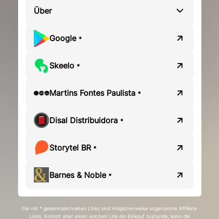
Über
Google
*
Skeelo
*
Martins Fontes Paulista
*
Disal Distribuidora
*
Storytel BR
*
Barnes & Noble
*
Die mit * gekennzeichneten Links sind möglicherweise sogenannte Affiliate
Links. Kommt über einen solchen Link ein Einkauf zustande, kann die