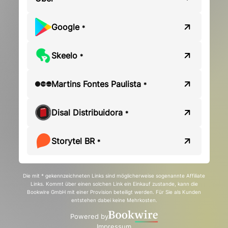
Google
*
Skeelo
*
Martins Fontes Paulista
*
Disal Distribuidora
*
Storytel BR
*
Die mit * gekennzeichneten Links sind möglicherweise sogenannte Affiliate
Links. Kommt über einen solchen Link ein Einkauf zustande, kann die
Bookwire GmbH mit einer Provision beteiligt werden. Für Sie als Kunden
entstehen dabei keine Mehrkosten.
Powered by
Impressum