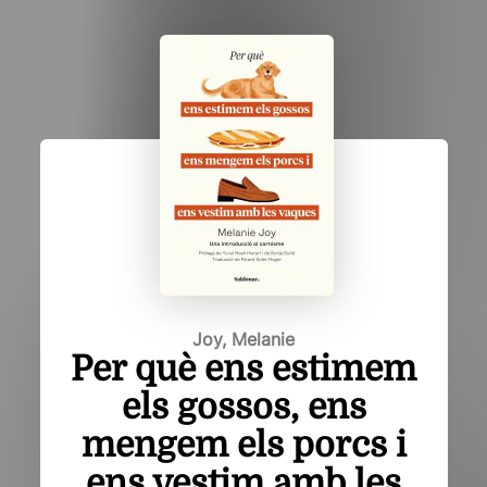
Joy, Melanie
Per què ens estimem
els gossos, ens
mengem els porcs i
ens vestim amb les