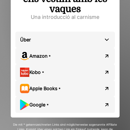
vaques
Una introducció al carnisme
Über
Amazon
*
Kobo
*
Apple Books
*
Google
*
Die mit * gekennzeichneten Links sind möglicherweise sogenannte Affiliate
Links. Kommt über einen solchen Link ein Einkauf zustande, kann die