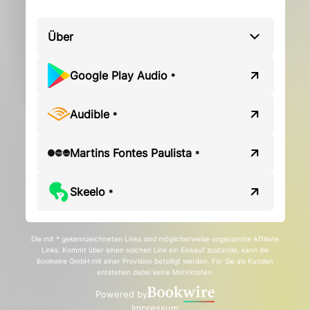
Über
Google Play Audio
*
Audible
*
Martins Fontes Paulista
*
Skeelo
*
Die mit * gekennzeichneten Links sind möglicherweise sogenannte Affiliate
Links. Kommt über einen solchen Link ein Einkauf zustande, kann die
Bookwire GmbH mit einer Provision beteiligt werden. Für Sie als Kunden
entstehen dabei keine Mehrkosten.
Powered by
Impressum