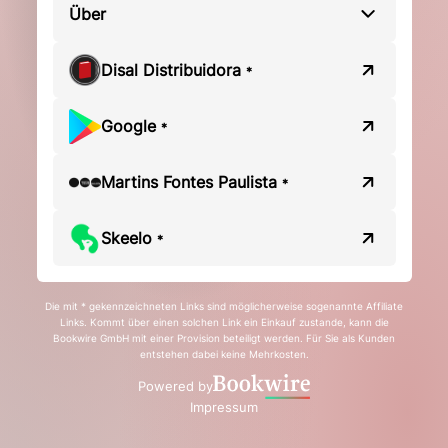
Über
Disal Distribuidora
*
Google
*
Martins Fontes Paulista
*
Skeelo
*
Die mit * gekennzeichneten Links sind möglicherweise sogenannte Affiliate
Links. Kommt über einen solchen Link ein Einkauf zustande, kann die
Bookwire GmbH mit einer Provision beteiligt werden. Für Sie als Kunden
entstehen dabei keine Mehrkosten.
Powered by
Impressum