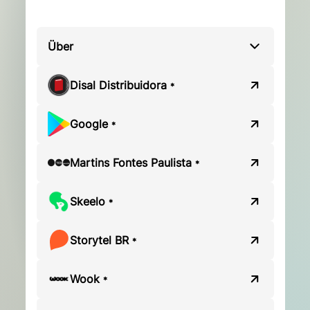
Über
Disal Distribuidora
*
Google
*
Martins Fontes Paulista
*
Skeelo
*
Storytel BR
*
Wook
*