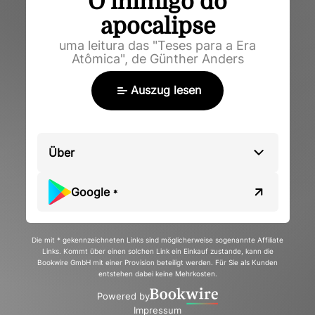
O inimigo do
apocalipse
uma leitura das "Teses para a Era
Atômica", de Günther Anders
Auszug lesen
Über
Google
*
Die mit * gekennzeichneten Links sind möglicherweise sogenannte Affiliate
Links. Kommt über einen solchen Link ein Einkauf zustande, kann die
Bookwire GmbH mit einer Provision beteiligt werden. Für Sie als Kunden
entstehen dabei keine Mehrkosten.
Powered by
Impressum