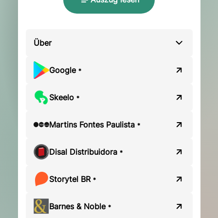
Über
Google
*
Skeelo
*
Martins Fontes Paulista
*
Disal Distribuidora
*
Storytel BR
*
Barnes & Noble
*