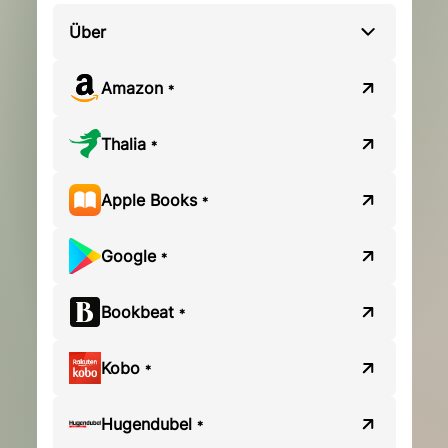
Über
Amazon
*
Thalia
*
Apple Books
*
Google
*
Bookbeat
*
Kobo
*
Hugendubel
*