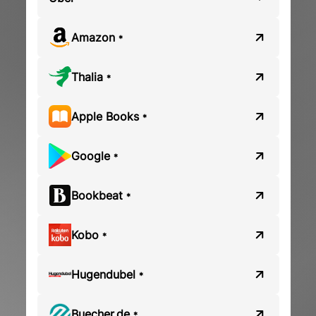
Amazon
*
Thalia
*
Apple Books
*
Google
*
Bookbeat
*
Kobo
*
Hugendubel
*
Buecher.de
*