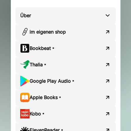
Über
im eigenen shop
Bookbeat
*
Thalia
*
Google Play Audio
*
Apple Books
*
Kobo
*
ElevenReader
*