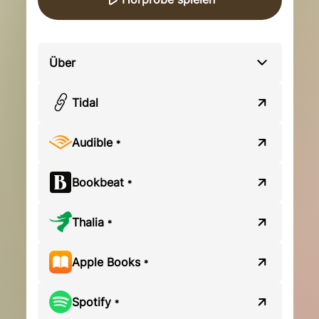
Über
Tidal
Audible
*
Bookbeat
*
Thalia
*
Apple Books
*
Spotify
*