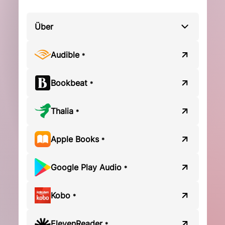
Über
Audible
*
Bookbeat
*
Thalia
*
Apple Books
*
Google Play Audio
*
Kobo
*
ElevenReader
*