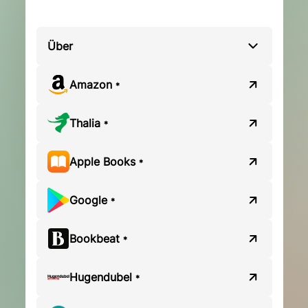
Über
Amazon
*
Thalia
*
Apple Books
*
Google
*
Bookbeat
*
Hugendubel
*