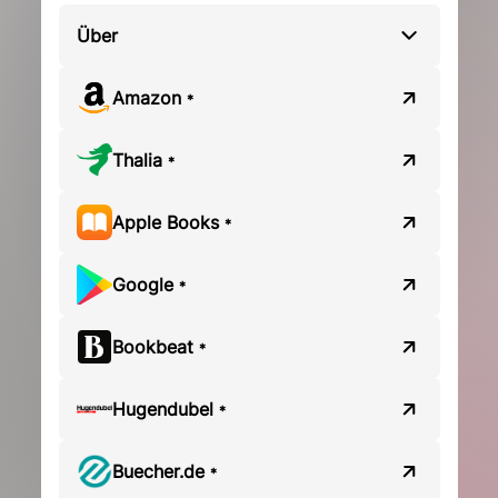
Über
Amazon
*
Thalia
*
Apple Books
*
Google
*
Bookbeat
*
Hugendubel
*
Buecher.de
*