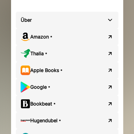
Über
Amazon
*
Thalia
*
Apple Books
*
Google
*
Bookbeat
*
Hugendubel
*