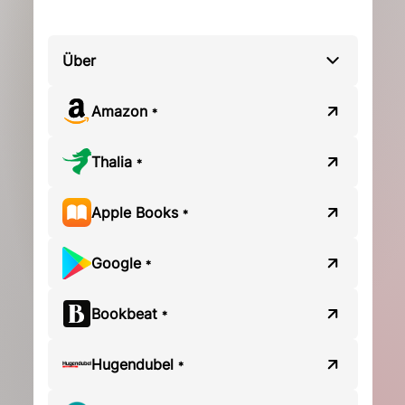
Über
Amazon
*
Thalia
*
Apple Books
*
Google
*
Bookbeat
*
Hugendubel
*