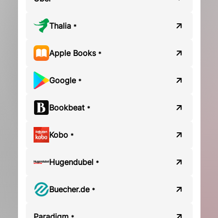
Thalia
*
Apple Books
*
Google
*
Bookbeat
*
Kobo
*
Hugendubel
*
Buecher.de
*
Paradigm
*