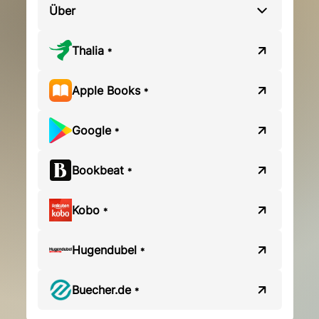
Über
Thalia
*
Apple Books
*
Google
*
Bookbeat
*
Kobo
*
Hugendubel
*
Buecher.de
*