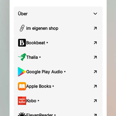
Über
im eigenen shop
Bookbeat
*
Thalia
*
Google Play Audio
*
Apple Books
*
Kobo
*
ElevenReader
*