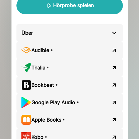
Hörprobe spielen
Über
Audible
*
Thalia
*
Bookbeat
*
Google Play Audio
*
Apple Books
*
Kobo
*