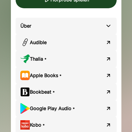
Über
Audible
Thalia
*
Apple Books
*
Bookbeat
*
Google Play Audio
*
Kobo
*