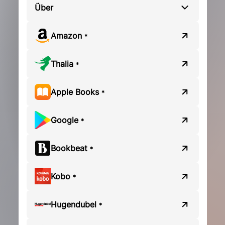
Über
Amazon
*
Thalia
*
Apple Books
*
Google
*
Bookbeat
*
Kobo
*
Hugendubel
*