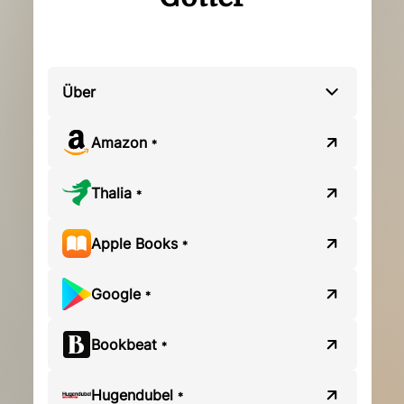
Über
Amazon
*
Thalia
*
Apple Books
*
Google
*
Bookbeat
*
Hugendubel
*