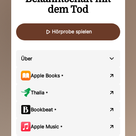
dem Tod
Hörprobe spielen
Über
Apple Books
*
Thalia
*
Bookbeat
*
Apple Music
*