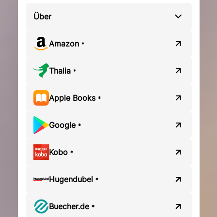
Über
Amazon
*
Thalia
*
Apple Books
*
Google
*
Kobo
*
Hugendubel
*
Buecher.de
*