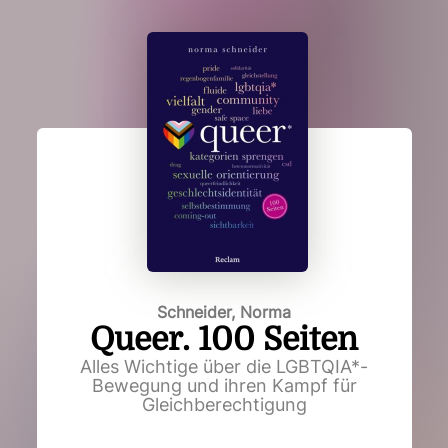
Schneider, Norma
Queer. 100 Seiten
Alles Wichtige über die LGBTQIA*-
Bewegung und ihren Kampf für
Gleichberechtigung