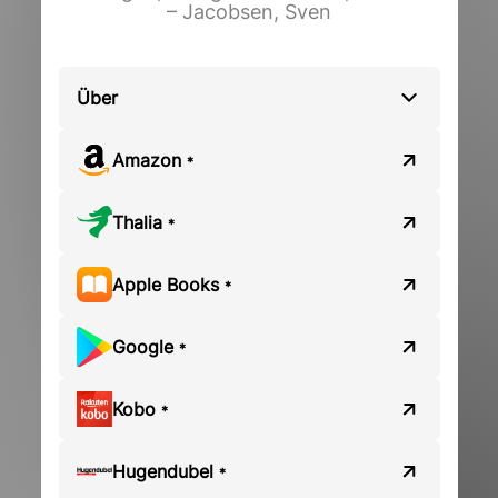
– Jacobsen, Sven
Über
Amazon
*
Thalia
*
Apple Books
*
Google
*
Kobo
*
Hugendubel
*