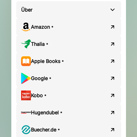
Über
Amazon
*
Thalia
*
Apple Books
*
Google
*
Kobo
*
Hugendubel
*
Buecher.de
*