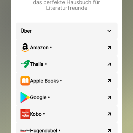
das perfekte Hausbuch für
Literaturfreunde
Über
Amazon
*
Thalia
*
Apple Books
*
Google
*
Kobo
*
Hugendubel
*