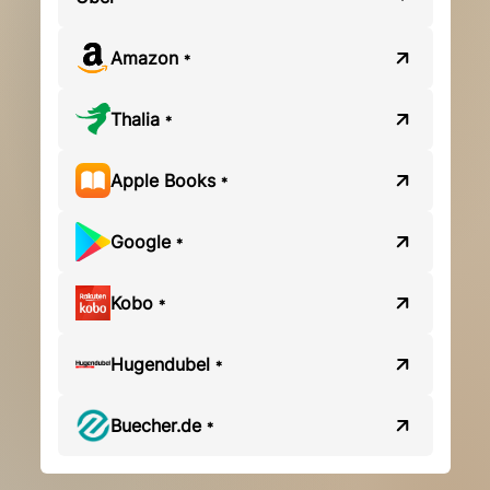
Amazon
*
Thalia
*
Apple Books
*
Google
*
Kobo
*
Hugendubel
*
Buecher.de
*