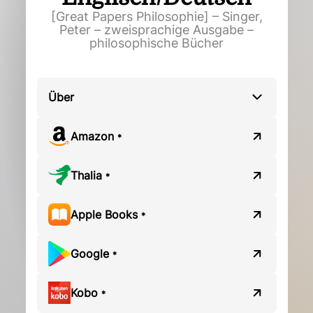
[Great Papers Philosophie] – Singer,
Peter – zweisprachige Ausgabe –
philosophische Bücher
Über
Amazon
*
Thalia
*
Apple Books
*
Google
*
Kobo
*