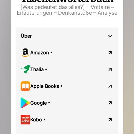
[Was bedeutet das alles?] – Voltaire –
Erläuterungen – Denkanstöße – Analyse
Über
Amazon
*
Thalia
*
Apple Books
*
Google
*
Kobo
*