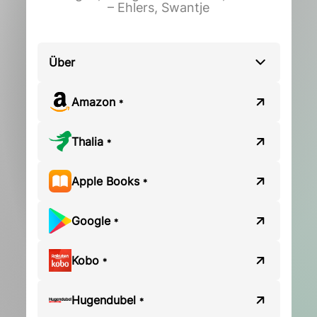
– Ehlers, Swantje
Über
Amazon
*
Thalia
*
Apple Books
*
Google
*
Kobo
*
Hugendubel
*