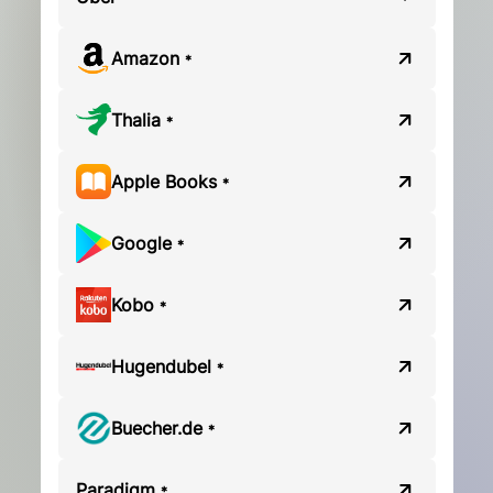
Amazon
*
Thalia
*
Apple Books
*
Google
*
Kobo
*
Hugendubel
*
Buecher.de
*
Paradigm
*