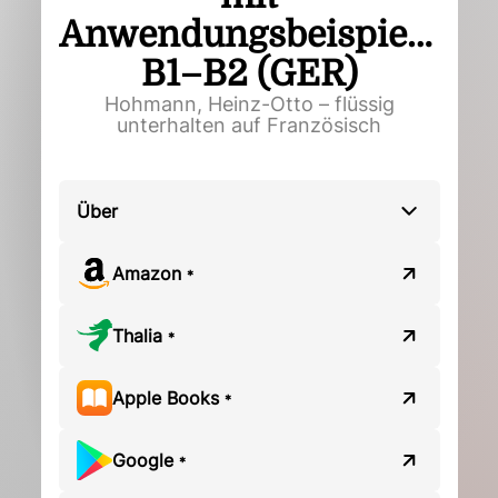
Anwendungsbeispielen.
B1–B2 (GER)
Hohmann, Heinz-Otto – flüssig
unterhalten auf Französisch
Über
Amazon
*
Thalia
*
Apple Books
*
Google
*