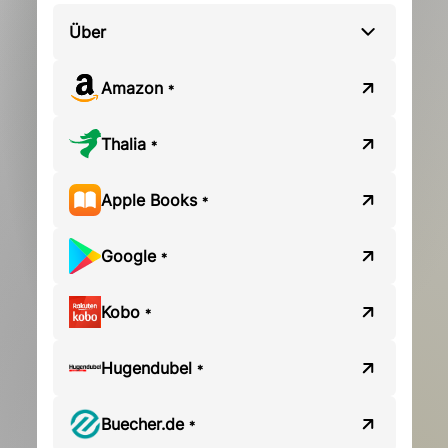
Über
Amazon
*
Thalia
*
Apple Books
*
Google
*
Kobo
*
Hugendubel
*
Buecher.de
*