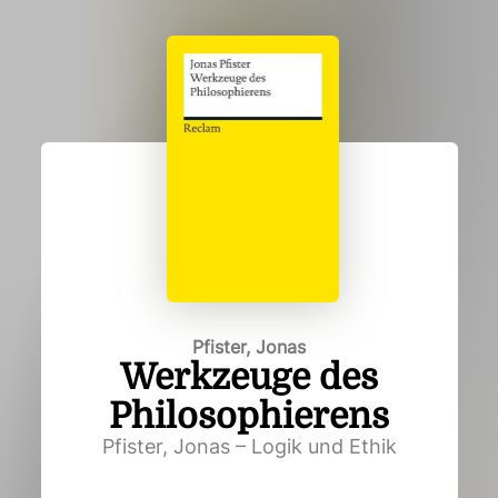
Pfister, Jonas
Werkzeuge des
Philosophierens
Pfister, Jonas – Logik und Ethik