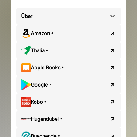
Über
Amazon
*
Thalia
*
Apple Books
*
Google
*
Kobo
*
Hugendubel
*
Buecher.de
*