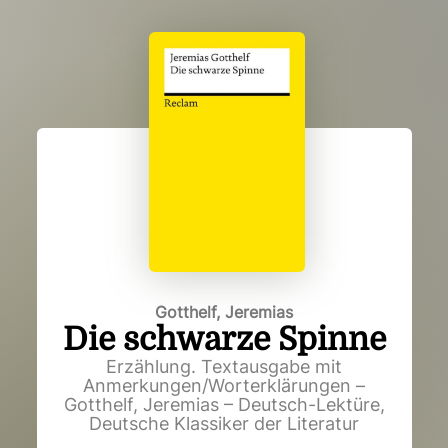
Gotthelf, Jeremias
Die schwarze Spinne
Erzählung. Textausgabe mit
Anmerkungen/Worterklärungen –
Gotthelf, Jeremias – Deutsch-Lektüre,
Deutsche Klassiker der Literatur