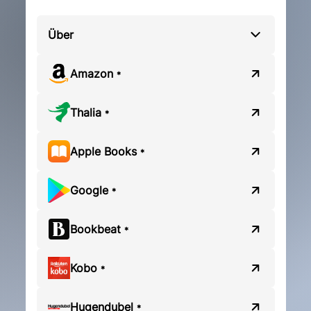
Über
Amazon
*
Thalia
*
Apple Books
*
Google
*
Bookbeat
*
Kobo
*
Hugendubel
*