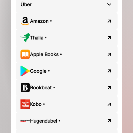
Über
Amazon
*
Thalia
*
Apple Books
*
Google
*
Bookbeat
*
Kobo
*
Hugendubel
*