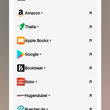
Amazon
*
Thalia
*
Apple Books
*
Google
*
Bookbeat
*
Kobo
*
Hugendubel
*
Buecher.de
*