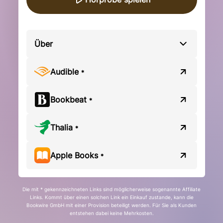
Über
Audible
*
Bookbeat
*
Thalia
*
Apple Books
*
Die mit * gekennzeichneten Links sind möglicherweise sogenannte Affiliate
Links. Kommt über einen solchen Link ein Einkauf zustande, kann die
Bookwire GmbH mit einer Provision beteiligt werden. Für Sie als Kunden
entstehen dabei keine Mehrkosten.