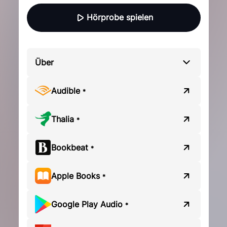
Hörprobe spielen
Über
Audible
*
Thalia
*
Bookbeat
*
Apple Books
*
Google Play Audio
*